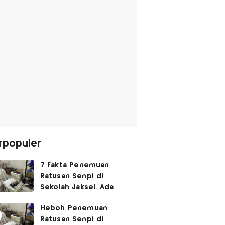
rpopuler
7 Fakta Penemuan
Ratusan Senpi di
Sekolah Jaksel, Ada
Dugaan Narkoba hingga
Heboh Penemuan
Ruang Bunker
Ratusan Senpi di