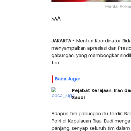
Menko Polka
A
A
A
JAKARTA
- Menteri Koordinator Bi
menyampaikan apresiasi dari Presi
gabungan, yang membongkar sindi
ton.
Baca Juga:
Pejabat Kerajaan: Iran 
Saudi
Adapun tim gabungan itu terdiri Bad
Polri di Kepulauan Riau. Budi meng
panjang, senyap seluruh tim dala