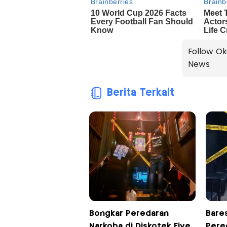
Follow Ok
News
Berita Terkait
Bongkar Peredaran
Bare
Narkoba di Diskotek Five
Pere