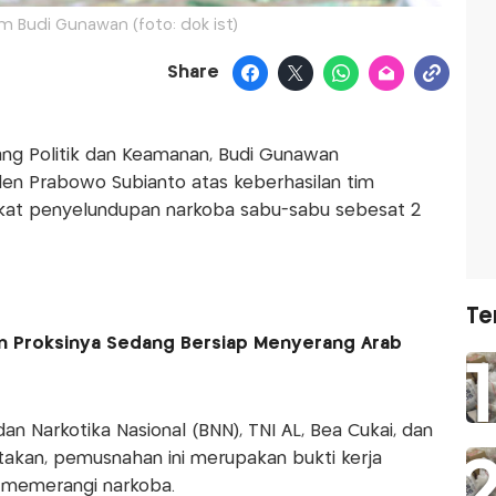
m Budi Gunawan (foto: dok ist)
Share
dang Politik dan Keamanan, Budi Gunawan
den Prabowo Subianto atas keberhasilan tim
kat penyelundupan narkoba sabu-sabu sebesat 2
Te
dan Proksinya Sedang Bersiap Menyerang Arab
an Narkotika Nasional (BNN), TNI AL, Bea Cukai, dan
atakan, pemusnahan ini merupakan bukti kerja
m memerangi narkoba.