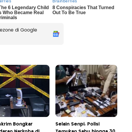
ezone di Google
skrim Bongkar
Selain Senpi, Polisi
daran Narkoba di
Temukan Sabu hingga 30