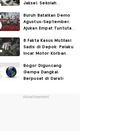
Jaksel, Sekolah
Tegaskan Tak Ada
Buruh Batalkan Demo
Kegiatan Eskul
Agustus-September,
Menembak
Ajukan Empat Tuntutan
ke Pemerintah
8 Fakta Kasus Mutilasi
Sadis di Depok: Pelaku
Incar Motor Korban
hingga Motif Terungkap
Bogor Diguncang
Gempa Dangkal,
Berpusat di Darat!
Advertisement