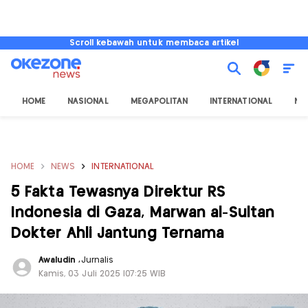
Scroll kebawah untuk membaca artikel
HOME
NASIONAL
MEGAPOLITAN
INTERNATIONAL
NU
HOME
NEWS
INTERNATIONAL
5 Fakta Tewasnya Direktur RS
Indonesia di Gaza, Marwan al-Sultan
Dokter Ahli Jantung Ternama
Awaludin
,
Jurnalis
Kamis, 03 Juli 2025 |07:25 WIB