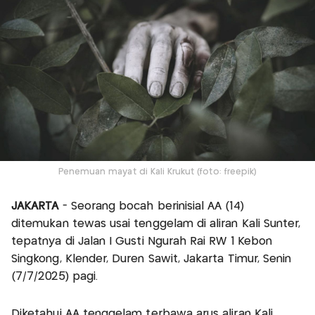
Penemuan mayat di Kali Krukut (foto: freepik)
JAKARTA
- Seorang bocah berinisial AA (14)
ditemukan tewas usai tenggelam di aliran Kali Sunter,
tepatnya di Jalan I Gusti Ngurah Rai RW 1 Kebon
Singkong, Klender, Duren Sawit, Jakarta Timur, Senin
(7/7/2025) pagi.
Diketahui AA tenggelam terbawa arus aliran Kali