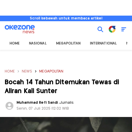
Scroll kebawah untuk membaca artikel
HOME
NASIONAL
MEGAPOLITAN
INTERNATIONAL
NU
HOME
NEWS
MEGAPOLITAN
Bocah 14 Tahun Ditemukan Tewas di
Aliran Kali Sunter
Muhammad Refi Sandi
,
Jurnalis
Senin, 07 Juli 2025 |12:02 WIB