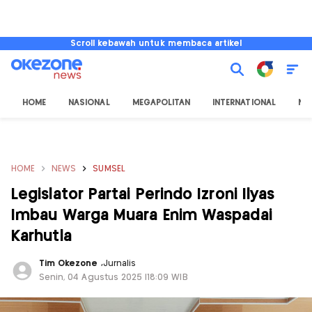
Scroll kebawah untuk membaca artikel
HOME
NASIONAL
MEGAPOLITAN
INTERNATIONAL
NU
HOME
NEWS
SUMSEL
Legislator Partai Perindo Izroni Ilyas
Imbau Warga Muara Enim Waspadai
Karhutla
Tim Okezone
,
Jurnalis
Senin, 04 Agustus 2025 |18:09 WIB