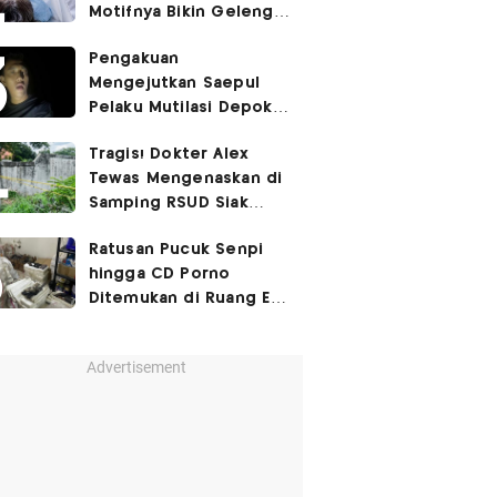
Motifnya Bikin Geleng
Kepala
Pengakuan
Mengejutkan Saepul
Pelaku Mutilasi Depok:
Murka Digerayangi
Tragis! Dokter Alex
Korban di Kontrakan
Tewas Mengenaskan di
Samping RSUD Siak
Akibat Suntikan
Ratusan Pucuk Senpi
Rocuronium
hingga CD Porno
Ditemukan di Ruang Eks
Ketua Yayasan Sekolah
Advertisement