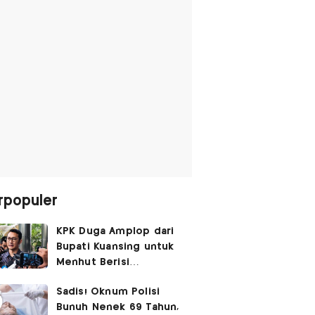
rpopuler
KPK Duga Amplop dari
Bupati Kuansing untuk
Menhut Berisi
SGD14.000,
Sadis! Oknum Polisi
Pengembaliannya
Bunuh Nenek 69 Tahun,
Belum Utuh