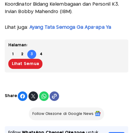
Koordinator Bidang Kelembagaan dan Personil K3,
Irvian Bobby Mahendro (IBM).
Lihat juga:
Ayang Tata Semoga Ga Apa-apa Ya
Halaman:
1
2
3
4
Lihat Semua
Share
Follow Okezone di Google News
Follow
WhatsApp Channel Okezone
untuk