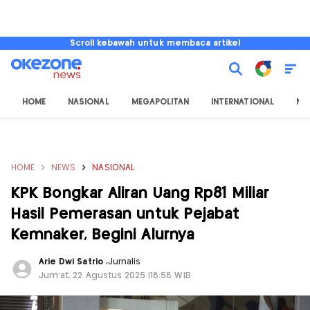
Scroll kebawah untuk membaca artikel
HOME
NASIONAL
MEGAPOLITAN
INTERNATIONAL
NU
HOME
NEWS
NASIONAL
KPK Bongkar Aliran Uang Rp81 Miliar
Hasil Pemerasan untuk Pejabat
Kemnaker, Begini Alurnya
Arie Dwi Satrio
,
Jurnalis
Jum'at, 22 Agustus 2025 |18:58 WIB