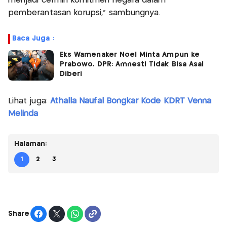
menjadi cermin komitmen negara dalam
pemberantasan korupsi,” sambungnya.
Baca Juga :
Eks Wamenaker Noel Minta Ampun ke
Prabowo, DPR: Amnesti Tidak Bisa Asal
Diberi
Lihat juga:
Athalla Naufal Bongkar Kode KDRT Venna
Melinda
Halaman:
1
2
3
Share