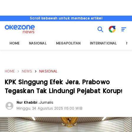
Scroll kebawah untuk membaca artikel
HOME
NASIONAL
MEGAPOLITAN
INTERNATIONAL
NU
HOME
NEWS
NASIONAL
KPK Singgung Efek Jera, Prabowo
Tegaskan Tak Lindungi Pejabat Korup!
Nur Khabibi
,
Jurnalis
Minggu, 24 Agustus 2025 |15:00 WIB