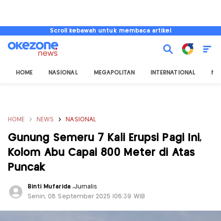
Scroll kebawah untuk membaca artikel
HOME
NASIONAL
MEGAPOLITAN
INTERNATIONAL
NU
HOME
NEWS
NASIONAL
Gunung Semeru 7 Kali Erupsi Pagi Ini,
Kolom Abu Capai 800 Meter di Atas
Puncak
Binti Mufarida
,
Jurnalis
Senin, 08 September 2025 |06:39 WIB