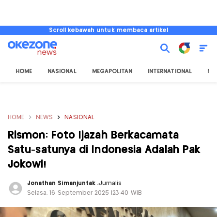
Scroll kebawah untuk membaca artikel
HOME
NASIONAL
MEGAPOLITAN
INTERNATIONAL
NU
HOME
NEWS
NASIONAL
Rismon: Foto Ijazah Berkacamata
Satu-satunya di Indonesia Adalah Pak
Jokowi!
Jonathan Simanjuntak
,
Jurnalis
Selasa, 16 September 2025 |23:40 WIB