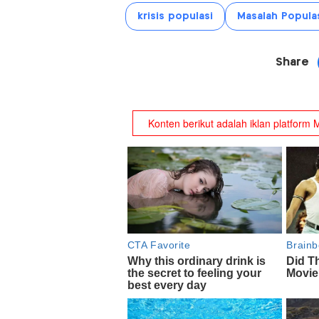
krisis populasi
Masalah Popula
Share