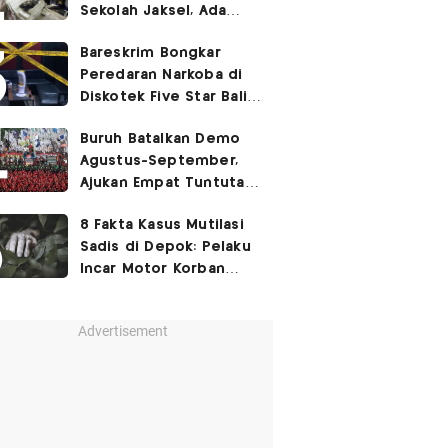
Sekolah Jaksel, Ada
Dugaan Narkoba hingga
Bareskrim Bongkar
Ruang Bunker
Peredaran Narkoba di
Diskotek Five Star Bali,
Ini Penampakannya!
Buruh Batalkan Demo
Agustus-September,
Ajukan Empat Tuntutan
ke Pemerintah
8 Fakta Kasus Mutilasi
Sadis di Depok: Pelaku
Incar Motor Korban
hingga Motif Terungkap
Advertisement