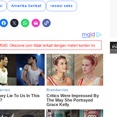
si
Amerika Serikat
resesi seks