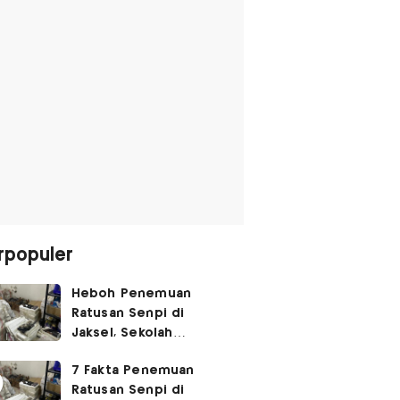
rpopuler
Heboh Penemuan
Ratusan Senpi di
Jaksel, Sekolah
Tegaskan Tak Ada
7 Fakta Penemuan
Kegiatan Eskul
Ratusan Senpi di
Menembak