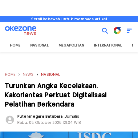
Scroll kebawah untuk membaca artikel
HOME
NASIONAL
MEGAPOLITAN
INTERNATIONAL
NU
HOME
NEWS
NASIONAL
Turunkan Angka Kecelakaan,
Kakorlantas Perkuat Digitalisasi
Pelatihan Berkendara
Puteranegara Batubara
,
Jurnalis
Rabu, 08 Oktober 2025 |21:04 WIB