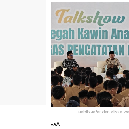
Habib Jafar dan Alissa W
A
A
A