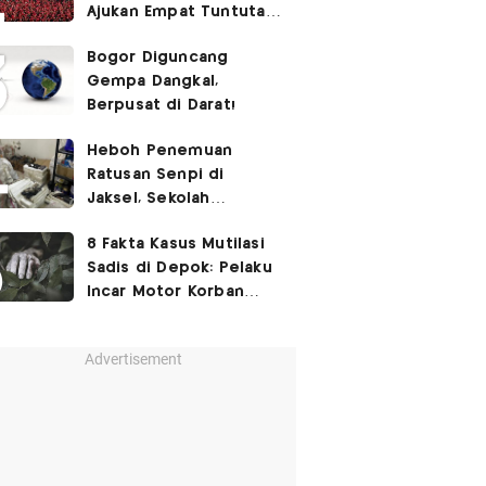
Ajukan Empat Tuntutan
ke Pemerintah
Bogor Diguncang
Gempa Dangkal,
Berpusat di Darat!
Heboh Penemuan
Ratusan Senpi di
Jaksel, Sekolah
Tegaskan Tak Ada
8 Fakta Kasus Mutilasi
Kegiatan Eskul
Sadis di Depok: Pelaku
Menembak
Incar Motor Korban
hingga Motif Terungkap
Advertisement