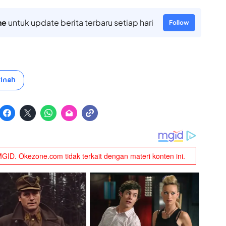
ne
untuk update berita terbaru setiap hari
Follow
inah