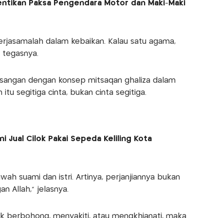
Hentikan Paksa Pengendara Motor dan Maki-Maki
rjasamalah dalam kebaikan. Kalau satu agama,
 tegasnya.
asangan dengan konsep mitsaqan ghaliza dalam
tu segitiga cinta, bukan cinta segitiga.
Ini Jual Cilok Pakai Sepeda Keliling Kota
bawah suami dan istri. Artinya, perjanjiannya bukan
n Allah,” jelasnya.
ihak berbohong, menyakiti, atau mengkhianati, maka