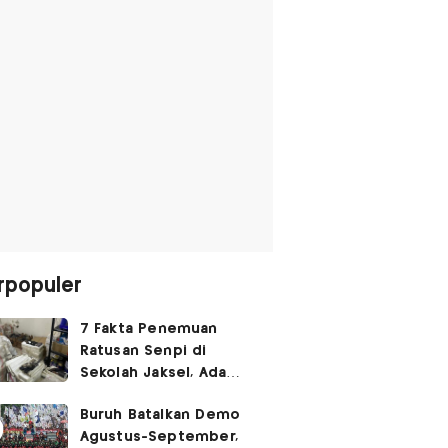
rpopuler
7 Fakta Penemuan
Ratusan Senpi di
Sekolah Jaksel, Ada
Dugaan Narkoba hingga
Buruh Batalkan Demo
Ruang Bunker
Agustus-September,