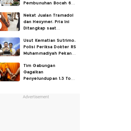
Pembunuhan Bocah 6
Tahun di Tapsel
Nekat Jualan Tramadol
Dihukum Seumur Hidup
dan Hexymer, Pria Ini
Ditangkap saat
Transaksi di Parkiran
Usut Kematian Sutrimo,
Polisi Periksa Dokter RS
Muhammadiyah Pekan
Depan
Tim Gabungan
Gagalkan
Penyelundupan 1,3 Ton
Ketamin di Bintan, 8
WNA Diamankan
Advertisement