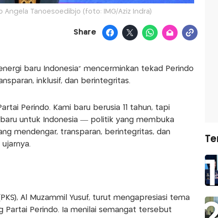
 Angela Tanoesoedibjo (foto: IMG/Aziz Indra)
Share
ergi baru Indonesia” mencerminkan tekad Perindo
sparan, inklusif, dan berintegritas.
 Partai Perindo. Kami baru berusia 11 tahun, tapi
 baru untuk Indonesia — politik yang membuka
ang mendengar, transparan, berintegritas, dan
Te
 ujarnya.
 (PKS), Al Muzammil Yusuf, turut mengapresiasi tema
g Partai Perindo. Ia menilai semangat tersebut