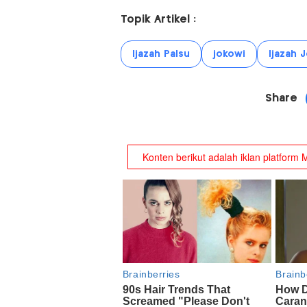
Topik Artikel :
Ijazah Palsu
jokowi
Ijazah 
Share