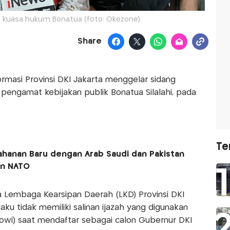
i kuasa hukum Bonatua (foto: Okezone)
Share
ormasi Provinsi DKI Jakarta menggelar sidang
pengamat kebijakan publik Bonatua Silalahi, pada
Te
ahanan Baru dengan Arab Saudi dan Pakistan
en NATO
 Lembaga Kearsipan Daerah (LKD) Provinsi DKI
ku tidak memiliki salinan ijazah yang digunakan
owi) saat mendaftar sebagai calon Gubernur DKI