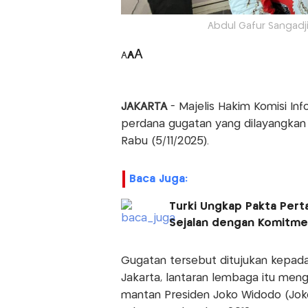
Abdul Gafur Sangadj
A
A
A
JAKARTA
- Majelis Hakim Komisi Inf
perdana gugatan yang dilayangkan 
Rabu (5/11/2025).
Baca Juga:
Turki Ungkap Pakta Pert
Sejalan dengan Komitm
Gugatan tersebut ditujukan kepada
Jakarta, lantaran lembaga itu menga
mantan Presiden Joko Widodo (Jok