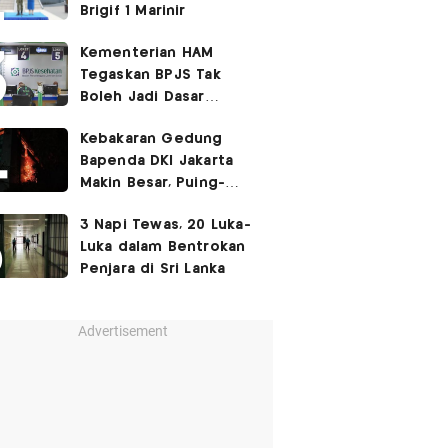
Brigif 1 Marinir
Kementerian HAM
Tegaskan BPJS Tak
Boleh Jadi Dasar
Perbedaan Kualitas
Kebakaran Gedung
Layanan Kesehatan
Bapenda DKI Jakarta
Makin Besar, Puing-
Puing Berjatuhan
3 Napi Tewas, 20 Luka-
Luka dalam Bentrokan
Penjara di Sri Lanka
Advertisement