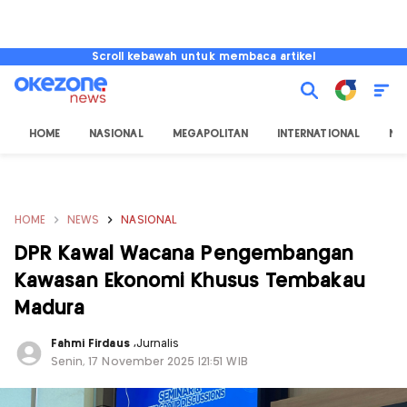
Scroll kebawah untuk membaca artikel
HOME
NASIONAL
MEGAPOLITAN
INTERNATIONAL
NU
HOME
NEWS
NASIONAL
DPR Kawal Wacana Pengembangan
Kawasan Ekonomi Khusus Tembakau
Madura
Fahmi Firdaus
,
Jurnalis
Senin, 17 November 2025 |21:51 WIB