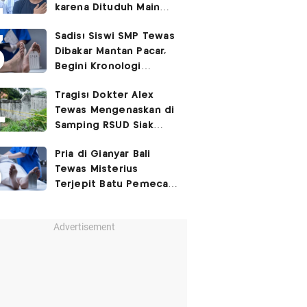
karena Dituduh Main
Judol
Sadis! Siswi SMP Tewas
Dibakar Mantan Pacar,
Begini Kronologi
Lengkapnya
Tragis! Dokter Alex
Tewas Mengenaskan di
Samping RSUD Siak
Akibat Suntikan
Pria di Gianyar Bali
Rocuronium
Tewas Misterius
Terjepit Batu Pemecah
Ombak
Advertisement