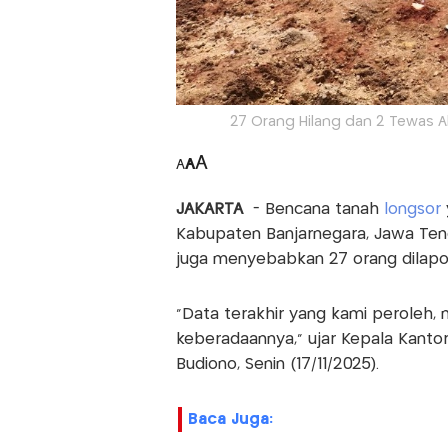
27 Orang Hilang dan 2 Tewas Ak
A
A
A
JAKARTA
- Bencana tanah
longsor
Kabupaten Banjarnegara, Jawa Teng
juga menyebabkan 27 orang dilapor
"Data terakhir yang kami peroleh,
keberadaannya," ujar Kepala Kanto
Budiono, Senin (17/11/2025).
Baca Juga: