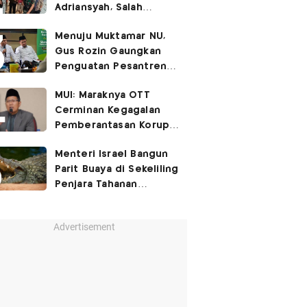
Adriansyah, Salah
Satunya Don Ritto
Menuju Muktamar NU,
Gus Rozin Gaungkan
Penguatan Pesantren
dan Ukhuwah Nahdliyah
MUI: Maraknya OTT
Cerminan Kegagalan
Pemberantasan Korupsi
Beri Efek Jera!
Menteri Israel Bangun
Parit Buaya di Sekeliling
Penjara Tahanan
Palestina
Advertisement