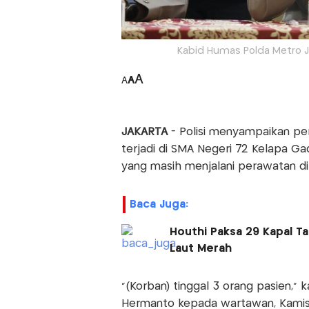
Kabid Humas Polda Metro 
A
A
A
JAKARTA
- Polisi menyampaikan pe
terjadi di SMA Negeri 72 Kelapa Gad
yang masih menjalani perawatan di
Baca Juga:
Houthi Paksa 29 Kapal Ta
Laut Merah
“(Korban) tinggal 3 orang pasien,”
Hermanto kepada wartawan, Kamis 