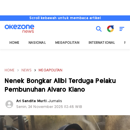
Scroll kebawah untuk membaca artikel
HOME
NASIONAL
MEGAPOLITAN
INTERNATIONAL
NU
HOME
NEWS
MEGAPOLITAN
Nenek Bongkar Alibi Terduga Pelaku
Pembunuhan Alvaro Kiano
Ari Sandita Murti
,
Jurnalis
Senin, 24 November 2025 |13:48 WIB