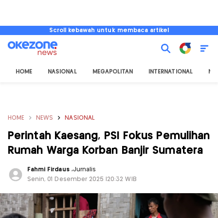
Scroll kebawah untuk membaca artikel
HOME
NASIONAL
MEGAPOLITAN
INTERNATIONAL
NU
HOME
NEWS
NASIONAL
Perintah Kaesang, PSI Fokus Pemulihan
Rumah Warga Korban Banjir Sumatera
Fahmi Firdaus
,
Jurnalis
Senin, 01 Desember 2025 |20:32 WIB