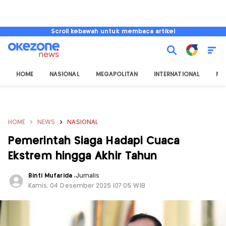
Scroll kebawah untuk membaca artikel
HOME
NASIONAL
MEGAPOLITAN
INTERNATIONAL
NU
HOME
NEWS
NASIONAL
Pemerintah Siaga Hadapi Cuaca
Ekstrem hingga Akhir Tahun
Binti Mufarida
,
Jurnalis
Kamis, 04 Desember 2025 |07:05 WIB