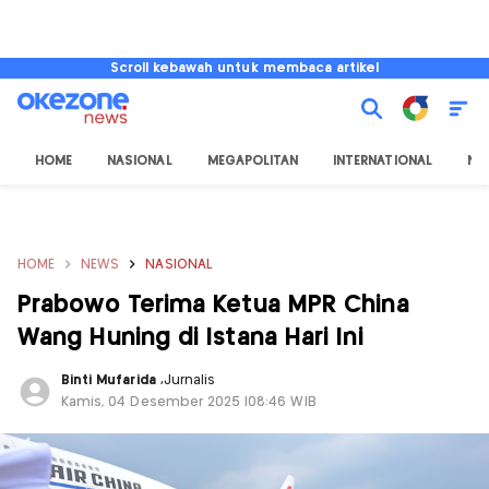
Scroll kebawah untuk membaca artikel
HOME
NASIONAL
MEGAPOLITAN
INTERNATIONAL
NU
HOME
NEWS
NASIONAL
Prabowo Terima Ketua MPR China
Wang Huning di Istana Hari Ini
Binti Mufarida
,
Jurnalis
Kamis, 04 Desember 2025 |08:46 WIB