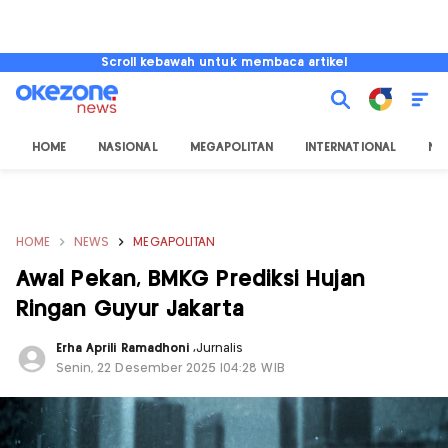
Scroll kebawah untuk membaca artikel
HOME
NASIONAL
MEGAPOLITAN
INTERNATIONAL
NU
HOME
NEWS
MEGAPOLITAN
Awal Pekan, BMKG Prediksi Hujan
Ringan Guyur Jakarta
Erha Aprili Ramadhoni
,
Jurnalis
Senin, 22 Desember 2025 |04:28 WIB