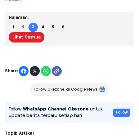
Halaman:
1
2
3
4
5
6
Lihat Semua
Share
Follow Okezone di Google News
Follow
WhatsApp Channel Okezone
untuk
Follow
update berita terbaru setiap hari
Topik Artikel :