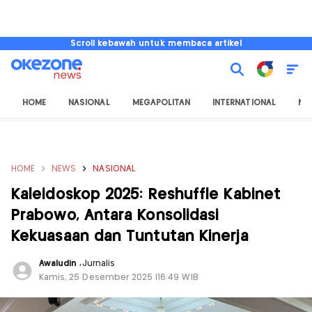
Scroll kebawah untuk membaca artikel
HOME
NASIONAL
MEGAPOLITAN
INTERNATIONAL
NU
HOME
NEWS
NASIONAL
Kaleidoskop 2025: Reshuffle Kabinet
Prabowo, Antara Konsolidasi
Kekuasaan dan Tuntutan Kinerja
Awaludin
,
Jurnalis
Kamis, 25 Desember 2025 |16:49 WIB