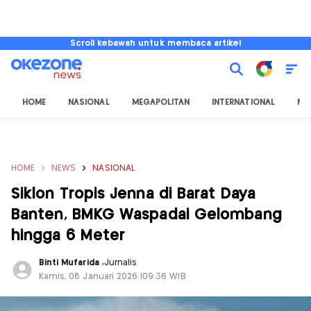
Scroll kebawah untuk membaca artikel
HOME
NASIONAL
MEGAPOLITAN
INTERNATIONAL
NU
HOME
NEWS
NASIONAL
Siklon Tropis Jenna di Barat Daya
Banten, BMKG Waspadai Gelombang
hingga 6 Meter
Binti Mufarida
,
Jurnalis
Kamis, 08 Januari 2026 |09:36 WIB