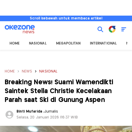
Scroll kebawah untuk membaca artikel
HOME
NASIONAL
MEGAPOLITAN
INTERNATIONAL
NU
HOME
NEWS
NASIONAL
Breaking News! Suami Wamendikti
Saintek Stella Christie Kecelakaan
Parah saat Ski di Gunung Aspen
Binti Mufarida
,
Jurnalis
Selasa, 20 Januari 2026 |16:37 WIB