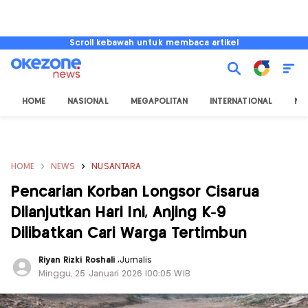
Scroll kebawah untuk membaca artikel
HOME
NASIONAL
MEGAPOLITAN
INTERNATIONAL
NU
HOME
NEWS
NUSANTARA
Pencarian Korban Longsor Cisarua
Dilanjutkan Hari Ini, Anjing K-9
Dilibatkan Cari Warga Tertimbun
Riyan Rizki Roshali
,
Jurnalis
Minggu, 25 Januari 2026 |00:05 WIB