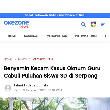
Scroll kebawah untuk membaca artikel
HOME
NASIONAL
MEGAPOLITAN
INTERNATIONAL
NU
HOME
NEWS
MEGAPOLITAN
Benyamin Kecam Kasus Oknum Guru
Cabuli Puluhan Siswa SD di Serpong
Fahmi Firdaus
,
Jurnalis
Rabu, 11 Februari 2026 |18:16 WIB