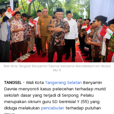
Wali Kota Tangsel Benyamin Davnie bersama Mendikdasmen Abdul
Mu'ti
TANGSEL
- Wali Kota
Tangerang Selatan
Benyamin
Davnie menyoroti kasus pelecehan terhadap murid
sekolah dasar yang terjadi di Serpong. Pelaku
merupakan oknum guru SD berinisial Y (55) yang
diduga melakukan
pencabulan
terhadap puluhan