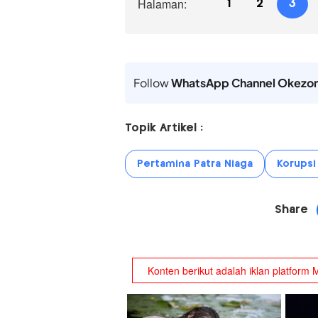
Halaman:
1
2
3
Follow
WhatsApp Channel Okezo
Topik Artikel :
Pertamina Patra Niaga
Korupsi
Share