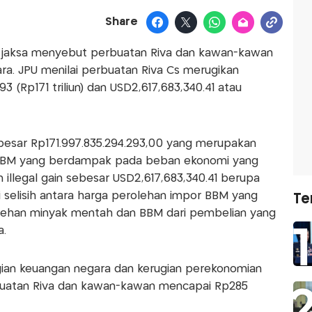
Share
, jaksa menyebut perbuatan Riva dan kawan-kawan
a. JPU menilai perbuatan Riva Cs merugikan
3 (Rp171 triliun) dan USD2,617,683,340.41 atau
besar Rp171.997.835.294.293,00 yang merupakan
 BBM yang berdampak pada beban ekonomi yang
 illegal gain sebesar USD2,617,683,340.41 berupa
i selisih antara harga perolehan impor BBM yang
Te
lehan minyak mentah dan BBM dari pembelian yang
a.
rugian keuangan negara dan kerugian perekonomian
buatan Riva dan kawan-kawan mencapai Rp285