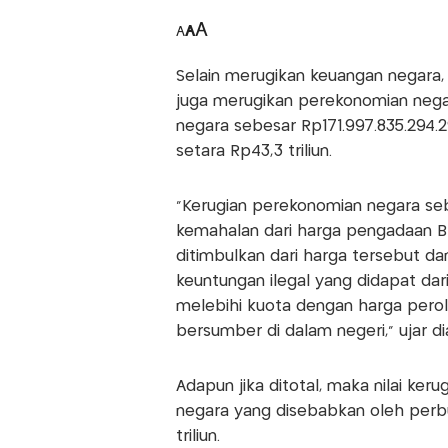
A
A
A
Selain merugikan keuangan negara
juga merugikan perekonomian negar
negara sebesar Rp171.997.835.294.29
setara Rp43,3 triliun.
"Kerugian perekonomian negara se
kemahalan dari harga pengadaan
ditimbulkan dari harga tersebut dan
keuntungan ilegal yang didapat dar
melebihi kuota dengan harga pero
bersumber di dalam negeri," ujar di
Adapun jika ditotal, maka nilai ke
negara yang disebabkan oleh per
triliun.