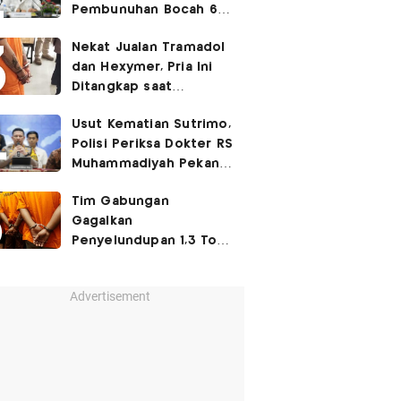
Pembunuhan Bocah 6
Tahun di Tapsel
Nekat Jualan Tramadol
Dihukum Seumur Hidup
dan Hexymer, Pria Ini
Ditangkap saat
Transaksi di Parkiran
Usut Kematian Sutrimo,
Polisi Periksa Dokter RS
Muhammadiyah Pekan
Depan
Tim Gabungan
Gagalkan
Penyelundupan 1,3 Ton
Ketamin di Bintan, 8
WNA Diamankan
Advertisement