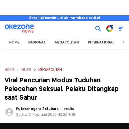
Scroll kebawah untuk membaca artikel
HOME
NASIONAL
MEGAPOLITAN
INTERNATIONAL
NU
HOME
NEWS
MEGAPOLITAN
Viral Pencurian Modus Tuduhan
Pelecehan Seksual, Pelaku Ditangkap
saat Sahur
Puteranegara Batubara
,
Jurnalis
Sabtu, 21 Februari 2026 |13:23 WIB