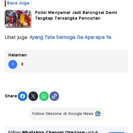
Baca Juga :
Polisi Menyamar Jadi Barongsai Demi
Tangkap Tersangka Pencurian
Lihat juga:
Ayang Tata Semoga Ga Apa-apa Ya
Halaman:
1
2
Share
Follow Okezone di Google News
Follow
WhatsApp Channel Okezone
untuk