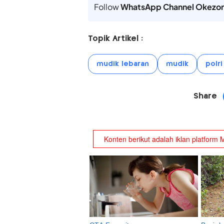
Follow
WhatsApp Channel Okezo
Topik Artikel :
mudik lebaran
mudik
polri
Share