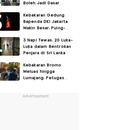
Boleh Jadi Dasar
Perbedaan Kualitas
Kebakaran Gedung
Layanan Kesehatan
Bapenda DKI Jakarta
Makin Besar, Puing-
Puing Berjatuhan
3 Napi Tewas, 20 Luka-
Luka dalam Bentrokan
Penjara di Sri Lanka
Kebakaran Bromo
Meluas hingga
Lumajang, Petugas
Gabungan Buat Sekat
Api
Advertisement