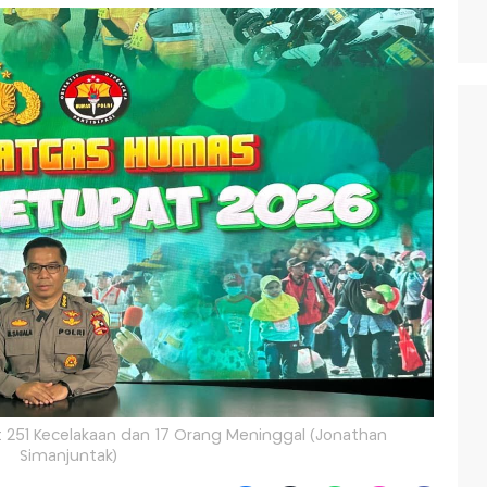
at 251 Kecelakaan dan 17 Orang Meninggal (Jonathan
Simanjuntak)