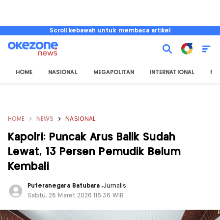
Scroll kebawah untuk membaca artikel
HOME
NASIONAL
MEGAPOLITAN
INTERNATIONAL
NU
HOME
NEWS
NASIONAL
Kapolri: Puncak Arus Balik Sudah
Lewat, 13 Persen Pemudik Belum
Kembali
Puteranegara Batubara
,
Jurnalis
Sabtu, 28 Maret 2026 |15:36 WIB