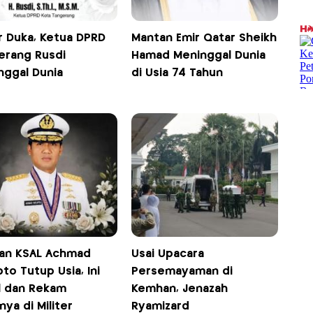
r Duka, Ketua DPRD
Mantan Emir Qatar Sheikh
erang Rusdi
Hamad Meninggal Dunia
nggal Dunia
di Usia 74 Tahun
an KSAL Achmad
Usai Upacara
pto Tutup Usia, Ini
Persemayaman di
il dan Rekam
Kemhan, Jenazah
nya di Militer
Ryamizard