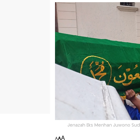
Jenazah Eks Menhan Juwono Suda
A
A
A