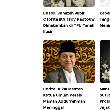
Besok, Jenazah Jubir
Kaba
Otorita IKN Troy Pantouw
Tang
Dimakamkan di TPU Tanah
Meni
Kusir
Berita Duka! Mantan
Mant
Ketua Umum Persis
Sutji
Maman Abdurrahman
Prof
Meninggal
Jejak