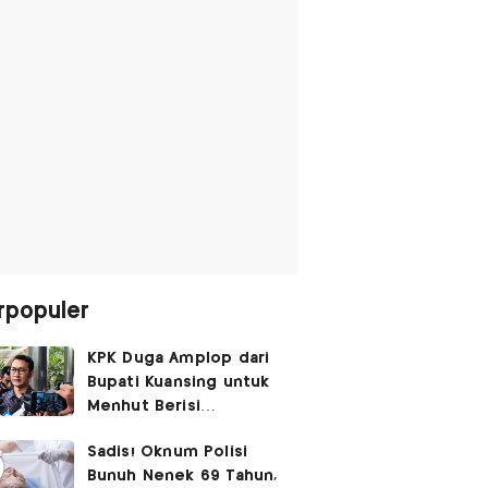
rpopuler
KPK Duga Amplop dari
Bupati Kuansing untuk
Menhut Berisi
SGD14.000,
Sadis! Oknum Polisi
Pengembaliannya
Bunuh Nenek 69 Tahun,
Belum Utuh