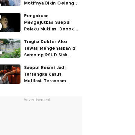
Motifnya Bikin Geleng
Kepala
Pengakuan
Mengejutkan Saepul
Pelaku Mutilasi Depok:
Murka Digerayangi
Tragis! Dokter Alex
Korban di Kontrakan
Tewas Mengenaskan di
Samping RSUD Siak
Akibat Suntikan
Saepul Resmi Jadi
Rocuronium
Tersangka Kasus
Mutilasi, Terancam
Penjara Seumur Hidup!
Advertisement