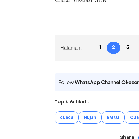
Selasa, 31 Maret 2026:
Halaman:
1
2
3
Follow
WhatsApp Channel Okezo
Topik Artikel :
cuaca
Hujan
BMKG
Cua
Share