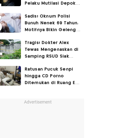
Pelaku Mutilasi Depok:
Murka Digerayangi
Sadis! Oknum Polisi
Korban di Kontrakan
Bunuh Nenek 69 Tahun,
Motifnya Bikin Geleng
Kepala
Tragis! Dokter Alex
Tewas Mengenaskan di
Samping RSUD Siak
Akibat Suntikan
Ratusan Pucuk Senpi
Rocuronium
hingga CD Porno
Ditemukan di Ruang Eks
Ketua Yayasan Sekolah
Advertisement