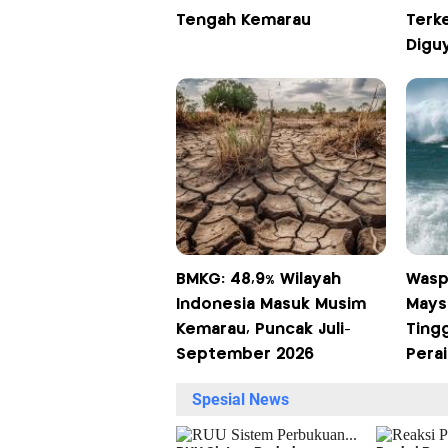
Tengah Kemarau
Terke
Digu
BMKG: 48,9% Wilayah
Wasp
Indonesia Masuk Musim
Mays
Kemarau, Puncak Juli-
Tingg
September 2026
Perai