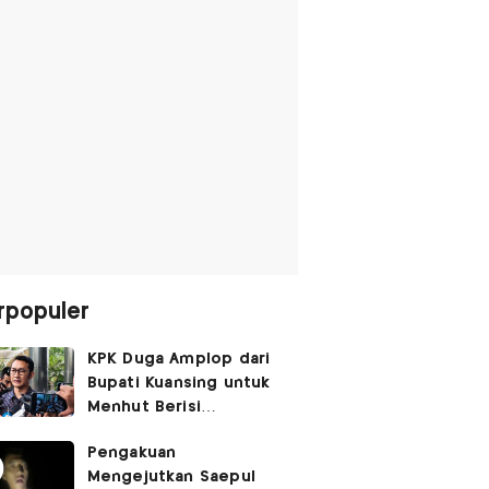
rpopuler
KPK Duga Amplop dari
Bupati Kuansing untuk
Menhut Berisi
SGD14.000,
Pengakuan
Pengembaliannya
Mengejutkan Saepul
Belum Utuh