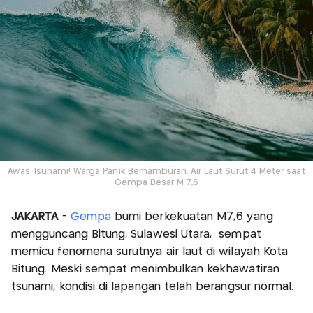
Awas Tsunami! Warga Panik Berhamburan, Air Laut Surut 4 Meter saat
Gempa Besar M 7,6
JAKARTA
-
Gempa
bumi berkekuatan M7,6 yang
mengguncang Bitung, Sulawesi Utara, sempat
memicu fenomena surutnya air laut di wilayah Kota
Bitung. Meski sempat menimbulkan kekhawatiran
tsunami, kondisi di lapangan telah berangsur normal.