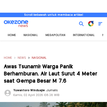
Scroll kebawah untuk membaca artikel
HOME
NASIONAL
MEGAPOLITAN
INTERNATIONAL
NU
HOME
NEWS
NASIONAL
Awas Tsunami! Warga Panik
Berhamburan, Air Laut Surut 4 Meter
saat Gempa Besar M 7,6
Yuwantoro Winduajie
,
Jurnalis
Kamis, 02 April 2026 |08:38 WIB