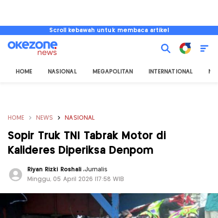
Scroll kebawah untuk membaca artikel
HOME
NASIONAL
MEGAPOLITAN
INTERNATIONAL
NU
HOME
NEWS
NASIONAL
Sopir Truk TNI Tabrak Motor di
Kalideres Diperiksa Denpom
Riyan Rizki Roshali
,
Jurnalis
Minggu, 05 April 2026 |17:58 WIB