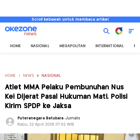
Scroll kebawah untuk membaca artikel
HOME
NASIONAL
MEGAPOLITAN
INTERNATIONAL
NU
HOME
NEWS
NASIONAL
Atlet MMA Pelaku Pembunuhan Nus
Kei Dijerat Pasal Hukuman Mati, Polisi
Kirim SPDP ke Jaksa
Puteranegara Batubara
,
Jurnalis
Rabu, 22 April 2026 |17:02 WIB