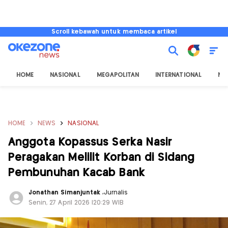
Scroll kebawah untuk membaca artikel
HOME
NASIONAL
MEGAPOLITAN
INTERNATIONAL
NU
HOME
NEWS
NASIONAL
Anggota Kopassus Serka Nasir
Peragakan Melilit Korban di Sidang
Pembunuhan Kacab Bank
Jonathan Simanjuntak
,
Jurnalis
Senin, 27 April 2026 |20:29 WIB