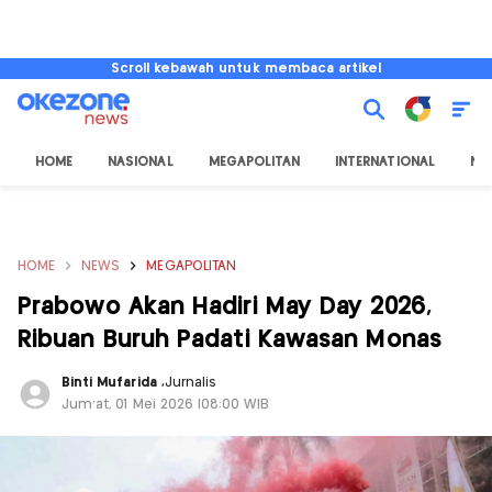
Scroll kebawah untuk membaca artikel
HOME
NASIONAL
MEGAPOLITAN
INTERNATIONAL
NU
HOME
NEWS
MEGAPOLITAN
Prabowo Akan Hadiri May Day 2026,
Ribuan Buruh Padati Kawasan Monas
Binti Mufarida
,
Jurnalis
Jum'at, 01 Mei 2026 |08:00 WIB