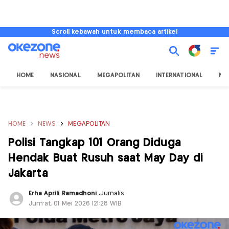
Scroll kebawah untuk membaca artikel
HOME
NASIONAL
MEGAPOLITAN
INTERNATIONAL
NU
HOME
NEWS
MEGAPOLITAN
Polisi Tangkap 101 Orang Diduga
Hendak Buat Rusuh saat May Day di
Jakarta
Erha Aprili Ramadhoni
,
Jurnalis
Jum'at, 01 Mei 2026 |21:28 WIB