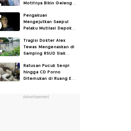
Motifnya Bikin Geleng
Kepala
Pengakuan
Mengejutkan Saepul
Pelaku Mutilasi Depok:
Murka Digerayangi
Tragis! Dokter Alex
Korban di Kontrakan
Tewas Mengenaskan di
Samping RSUD Siak
Akibat Suntikan
Ratusan Pucuk Senpi
Rocuronium
hingga CD Porno
Ditemukan di Ruang Eks
Ketua Yayasan Sekolah
Advertisement