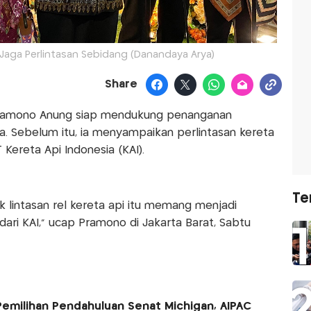
Jaga Perlintasan Sebidang (Danandaya Arya)
Share
Pramono Anung siap mendukung penanganan
ota. Sebelum itu, ia menyampaikan perlintasan kereta
ereta Api Indonesia (KAI).
Te
k lintasan rel kereta api itu memang menjadi
ri KAI," ucap Pramono di Jakarta Barat, Sabtu
emilihan Pendahuluan Senat Michigan, AIPAC