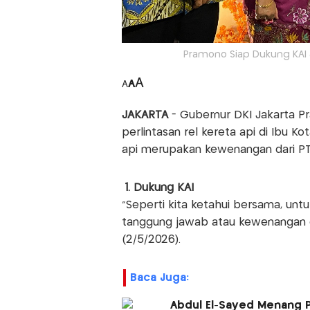
Pramono Siap Dukung KAI 
A
A
A
JAKARTA
- Gubernur DKI Jakarta 
perlintasan rel kereta api di Ibu K
api merupakan kewenangan dari PT K
1. Dukung KAI
"Seperti kita ketahui bersama, untu
tanggung jawab atau kewenangan da
(2/5/2026).
Baca Juga:
Abdul El-Sayed Menang P