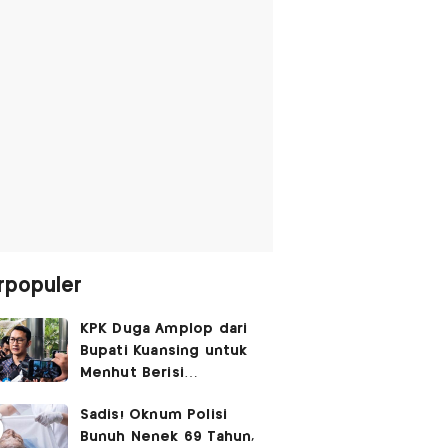
rpopuler
KPK Duga Amplop dari
Bupati Kuansing untuk
Menhut Berisi
SGD14.000,
Sadis! Oknum Polisi
Pengembaliannya
Bunuh Nenek 69 Tahun,
Belum Utuh