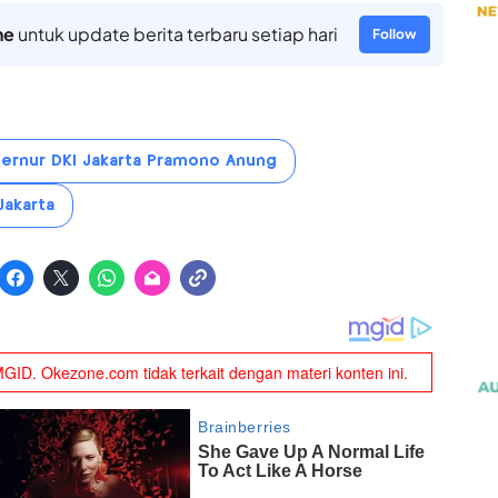
ne
untuk update berita terbaru setiap hari
Follow
ernur DKI Jakarta Pramono Anung
Jakarta