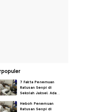
rpopuler
7 Fakta Penemuan
Ratusan Senpi di
Sekolah Jaksel, Ada
Dugaan Narkoba hingga
Heboh Penemuan
Ruang Bunker
Ratusan Senpi di