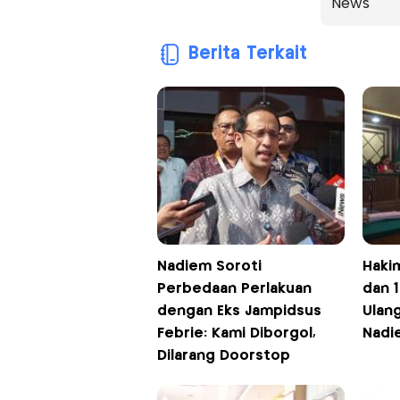
News
Berita Terkait
Nadiem Soroti
Haki
Perbedaan Perlakuan
dan 1
dengan Eks Jampidsus
Ulan
Febrie: Kami Diborgol,
Nadi
Dilarang Doorstop