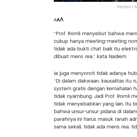
Nadiem M
A
A
A
“Prof. Romli menyebut bahwa mens r
cukup hanya meeting-meeting norma
tidak ada bukti chat baik itu elekt
dibuat mens rea,” kata Nadiem.
Ia juga menyoroti tidak adanya hu
“Di dalam dakwaan, kausalitas itu r
system gratis dengan kemahalan h
tidak nyambung. Jadi Prof. Romli m
tidak menyebabkan yang lain, itu b
bahwa unsur-unsur pidana di dalam 
parahnya ini harus masuk ranah adm
sama sekali, tidak ada mens rea, ti