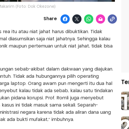
akarim (Foto: Dok Okezone)
Share
ea itu atau niat jahat harus dibuktikan. Tidak
l diasumsikan saja niat jahatnya. Sehingga kalau
ronik maupun pertemuan untuk niat jahat, tidak bisa
bungan sebab-akibat dalam dakwaan yang diajukan.
untuh. Tidak ada hubungannya pilih operating
Te
arga laptop. Orang awam pun mengerti itu dua hal
enyebut kalau tidak ada sebab, kalau satu tindakan
ukan pidana korupsi. Prof. Romli juga menyebut
kasus ini tidak masuk sama sekali. Separah-
inistrasi negara karena tidak ada aliran dana uang
dak ada bukti mufakat,” imbuhnya.