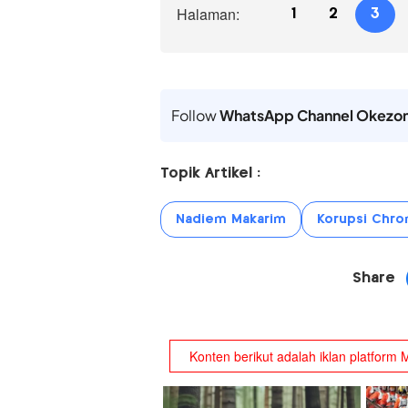
Halaman:
1
2
3
Follow
WhatsApp Channel Okezo
Topik Artikel :
Nadiem Makarim
Korupsi Chr
Share