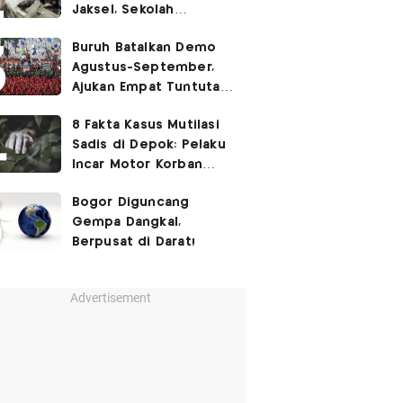
Jaksel, Sekolah
Tegaskan Tak Ada
Buruh Batalkan Demo
Kegiatan Eskul
Agustus-September,
Menembak
Ajukan Empat Tuntutan
ke Pemerintah
8 Fakta Kasus Mutilasi
Sadis di Depok: Pelaku
Incar Motor Korban
hingga Motif Terungkap
Bogor Diguncang
Gempa Dangkal,
Berpusat di Darat!
Advertisement