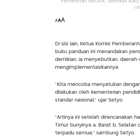
Pemerintah dan KPK Terbitkan Buku P
(J
A
A
A
Di sisi lain, Ketua Komisi Pembera
buku panduan ini menandakan pendid
demikian, ia menyebutkan, daerah-
mengimplementasikannya.
"Kita mencoba menyatukan dengan
dilakukan oleh kementerian pendid
standar nasional," ujar Setyo.
"Artinya ini setelah direncanakan h
Timur bunyinya a, Barat b, Selat
terpadu semua," sambung Setyo.