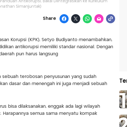
anduan Antikorupsi, Bakal Diintegrasikan ke Kurikulum
onathan Simanjuntak)
Share
ntasan Korupsi (KPK), Setyo Budiyanto menambahkan,
ikan antikorupsi memiliki standar nasional. Dengan
daerah pun harus langsung
 sebuah terobosan penyusunan yang sudah
Te
ikan dasar dan menengah ini juga menjadi sebuah
arus bisa dilaksanakan, enggak ada lagi wilayah
an c. Harapannya semua sama menyatu kompak