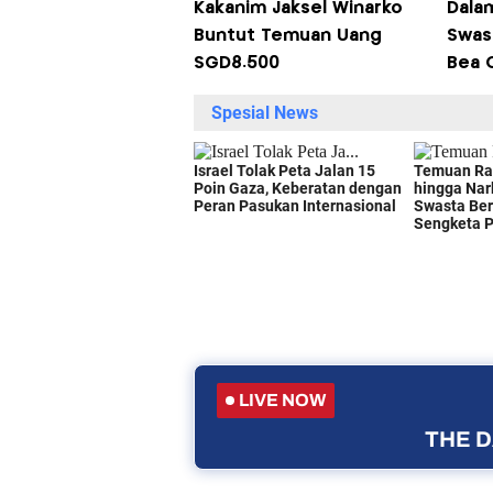
Kakanim Jaksel Winarko
Dala
Buntut Temuan Uang
Swas
SGD8.500
Bea 
LIVE NOW
THE D