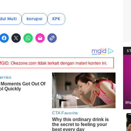
ul Muti
korupsi
KPK