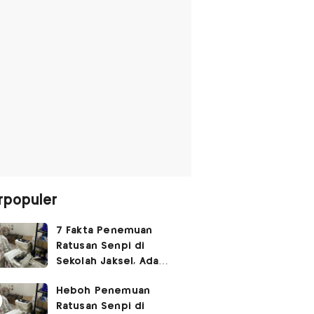
rpopuler
7 Fakta Penemuan
Ratusan Senpi di
Sekolah Jaksel, Ada
Dugaan Narkoba hingga
Heboh Penemuan
Ruang Bunker
Ratusan Senpi di