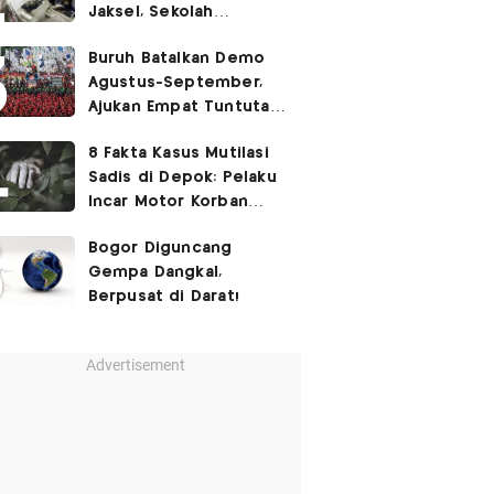
Jaksel, Sekolah
Tegaskan Tak Ada
Buruh Batalkan Demo
Kegiatan Eskul
Agustus-September,
Menembak
Ajukan Empat Tuntutan
ke Pemerintah
8 Fakta Kasus Mutilasi
Sadis di Depok: Pelaku
Incar Motor Korban
hingga Motif Terungkap
Bogor Diguncang
Gempa Dangkal,
Berpusat di Darat!
Advertisement