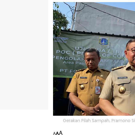
Gerakan Pilah Sampah, Pramono S
A
A
A