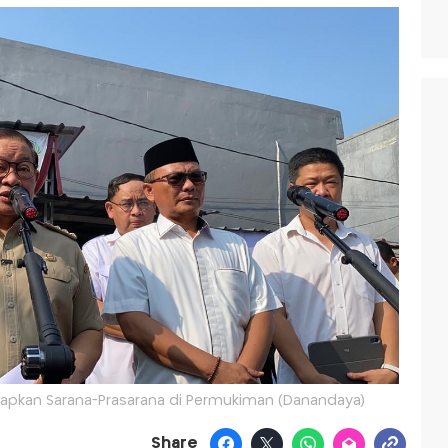
iapkan Sarana-Prasarana di Permukiman (Danandaya)
Share