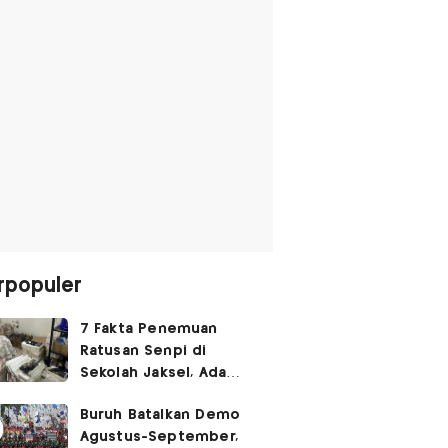
rpopuler
7 Fakta Penemuan
Ratusan Senpi di
Sekolah Jaksel, Ada
Dugaan Narkoba hingga
Buruh Batalkan Demo
Ruang Bunker
Agustus-September,