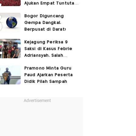
Ajukan Empat Tuntutan
ke Pemerintah
Bogor Diguncang
Gempa Dangkal,
Berpusat di Darat!
Kejagung Periksa 9
Saksi di Kasus Febrie
Adriansyah, Salah
Satunya Don Ritto
Pramono Minta Guru
Paud Ajarkan Peserta
Didik Pilah Sampah
Advertisement