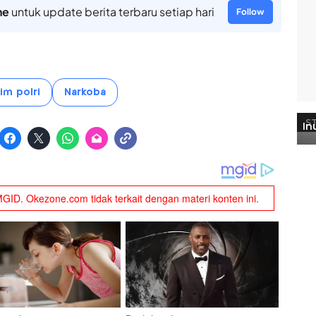
ne
untuk update berita terbaru setiap hari
Follow
im polri
Narkoba