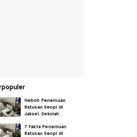
rpopuler
Heboh Penemuan
Ratusan Senpi di
Jaksel, Sekolah
Tegaskan Tak Ada
7 Fakta Penemuan
Kegiatan Eskul
Ratusan Senpi di
Menembak