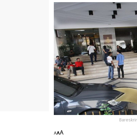
Bareskri
A
A
A