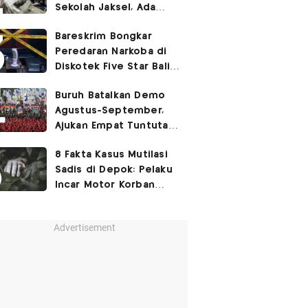
Sekolah Jaksel, Ada
Dugaan Narkoba hingga
Bareskrim Bongkar
Ruang Bunker
Peredaran Narkoba di
Diskotek Five Star Bali,
Ini Penampakannya!
Buruh Batalkan Demo
Agustus-September,
Ajukan Empat Tuntutan
ke Pemerintah
8 Fakta Kasus Mutilasi
Sadis di Depok: Pelaku
Incar Motor Korban
hingga Motif Terungkap
Advertisement