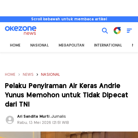
Scroll kebawah untuk membaca artikel
HOME
NASIONAL
MEGAPOLITAN
INTERNATIONAL
NU
HOME
NEWS
NASIONAL
Pelaku Penyiraman Air Keras Andrie
Yunus Memohon untuk Tidak Dipecat
dari TNI
Ari Sandita Murti
,
Jurnalis
Rabu, 13 Mei 2026 |21:51 WIB