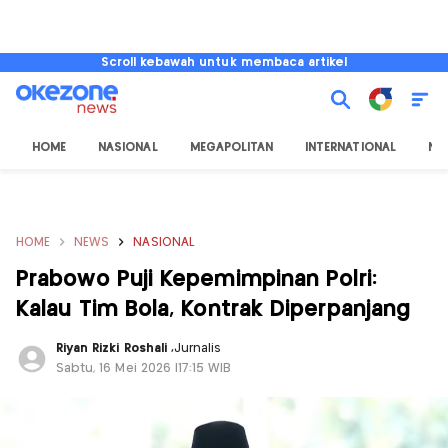
Scroll kebawah untuk membaca artikel
HOME
NASIONAL
MEGAPOLITAN
INTERNATIONAL
NU
HOME
NEWS
NASIONAL
Prabowo Puji Kepemimpinan Polri:
Kalau Tim Bola, Kontrak Diperpanjang
Riyan Rizki Roshali
,
Jurnalis
Sabtu, 16 Mei 2026 |17:15 WIB