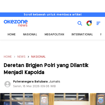
Scroll kebawah untuk membaca artikel
HOME
NASIONAL
MEGAPOLITAN
INTERNATIONAL
NU
HOME
NEWS
NASIONAL
Deretan Brigjen Polri yang Dilantik
Menjadi Kapolda
Puteranegara Batubara
,
Jurnalis
Senin, 18 Mei 2026 |09:08 WIB