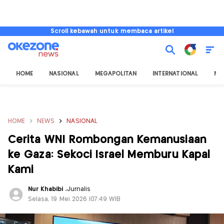
Scroll kebawah untuk membaca artikel
HOME
NASIONAL
MEGAPOLITAN
INTERNATIONAL
NU
HOME
NEWS
NASIONAL
Cerita WNI Rombongan Kemanusiaan
ke Gaza: Sekoci Israel Memburu Kapal
Kami
Nur Khabibi
,
Jurnalis
Selasa, 19 Mei 2026 |07:49 WIB