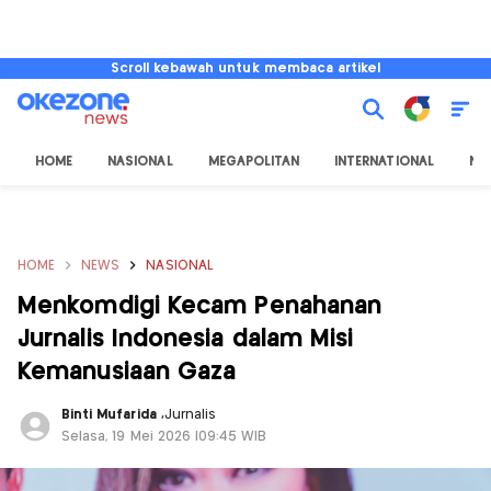
Scroll kebawah untuk membaca artikel
HOME
NASIONAL
MEGAPOLITAN
INTERNATIONAL
NU
HOME
NEWS
NASIONAL
Menkomdigi Kecam Penahanan
Jurnalis Indonesia dalam Misi
Kemanusiaan Gaza
Binti Mufarida
,
Jurnalis
Selasa, 19 Mei 2026 |09:45 WIB