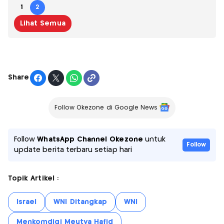
1
2
Lihat Semua
Share
Follow Okezone di Google News
Follow
WhatsApp Channel Okezone
untuk
Follow
update berita terbaru setiap hari
Topik Artikel :
Israel
WNI Ditangkap
WNI
Menkomdigi Meutya Hafid