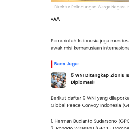
Direktur Pelindungan Warga Negara I
A
A
A
Pemerintah Indonesia juga mendes
awak misi kemanusiaan internasional
Baca Juga:
5 WNI Ditangkap Zionis 
Diplomasi!
Berikut daftar 9 WNI yang dilapork
Global Peace Convoy Indonesia (GP
1. Herman Budianto Sudarsono (GPC
2. Ronggo Wirasanu (GPCI - Dompe