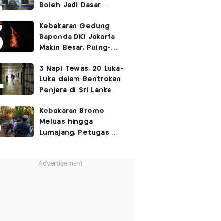
Boleh Jadi Dasar
Perbedaan Kualitas
Kebakaran Gedung
Layanan Kesehatan
Bapenda DKI Jakarta
Makin Besar, Puing-
Puing Berjatuhan
3 Napi Tewas, 20 Luka-
Luka dalam Bentrokan
Penjara di Sri Lanka
Kebakaran Bromo
Meluas hingga
Lumajang, Petugas
Gabungan Buat Sekat
Api
Advertisement