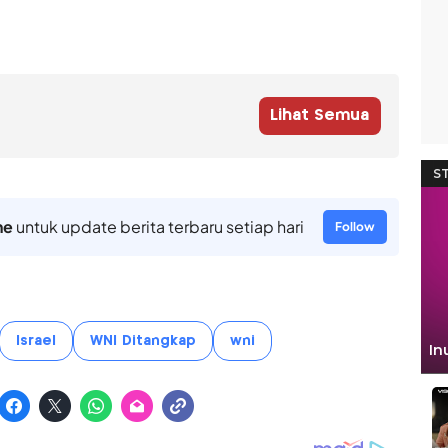
Lihat Semua
ne
untuk update berita terbaru setiap hari
Follow
Israel
WNI Ditangkap
wni